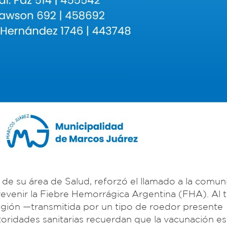
 de su área de Salud, reforzó el llamado a la comu
revenir la Fiebre Hemorrágica Argentina (FHA). Al t
ión —transmitida por un tipo de roedor presente
toridades sanitarias recuerdan que la vacunación es 