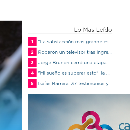
Lo Mas Leído
1
"La satisfacción más grande es ver a un alumno trabajando": Jorge Vicente se jubiló luego de 38 años en el IPET51
2
Robaron un televisor tras ingresar a un quincho en una vivienda de Marcos Juárez
3
Jorge Brunori cerró una etapa de 41 años en el INTA: “Me voy de mi casa para irme a mi casa”
4
"Mi sueño es superar esto": la carrera de Mateo contra el tiempo por un trasplante
5
Isaías Barrera: 37 testimonios y descartan terceros en Marcos Juárez