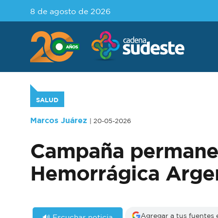
8 de agosto de 2026
SALUD
Marcos Juárez
| 20-05-2026
Campaña permanent
Hemorrágica Argen
Agregar a tus fuentes
🔊 Escuchar noticia