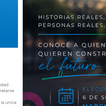
nidad
ratarse
la única