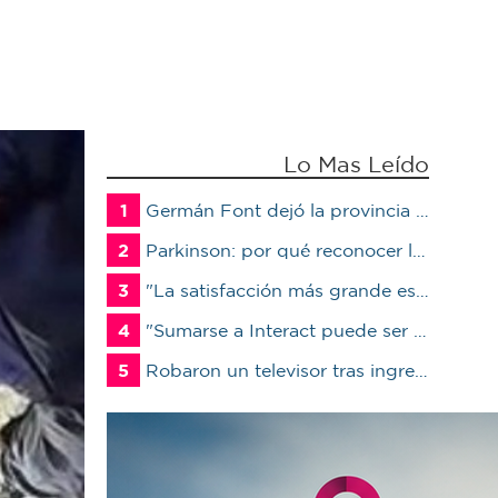
Lo Mas Leído
1
Germán Font dejó la provincia para ser candidato en Marcos Juárez
2
Parkinson: por qué reconocer los primeros síntomas puede cambiar la calidad de vida del paciente
3
"La satisfacción más grande es ver a un alumno trabajando": Jorge Vicente se jubiló luego de 38 años en el IPET51
4
"Sumarse a Interact puede ser un antes y un después en la vida de un joven"
5
Robaron un televisor tras ingresar a un quincho en una vivienda de Marcos Juárez