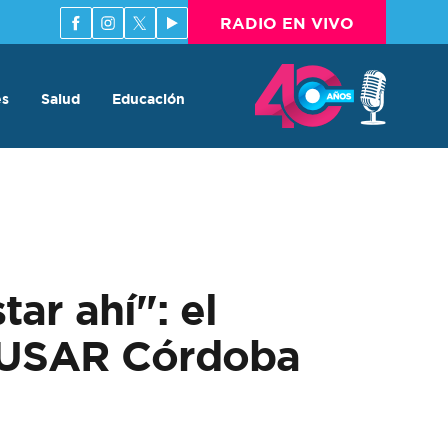
RADIO EN VIVO
es
Salud
Educación
ar ahí": el
da USAR Córdoba