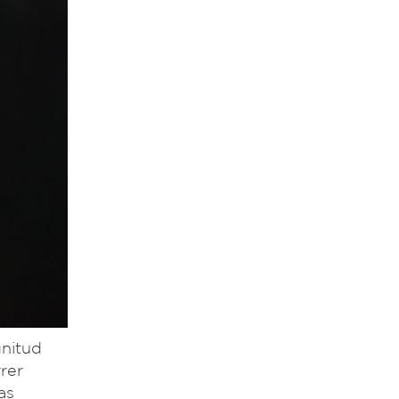
gnitud
rer
as