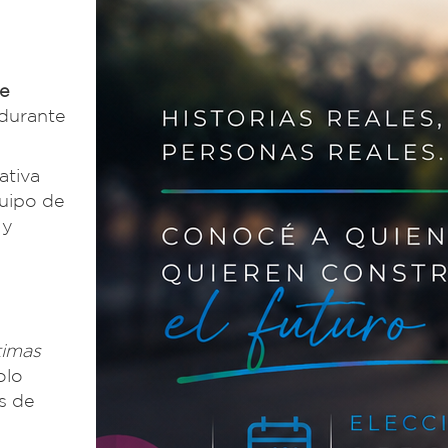
de
 durante
ativa
uipo de
 y
timas
olo
es de