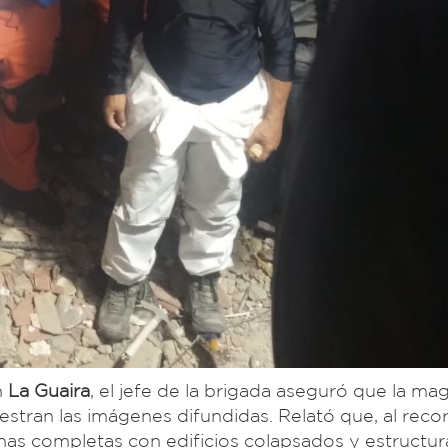
n
La Guaira
, el jefe de la brigada aseguró que la ma
tran las imágenes difundidas. Relató que, al recor
as completas con edificios colapsados y estructur