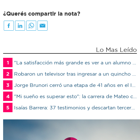
¿Querés compartir la nota?
Lo Mas Leído
1
"La satisfacción más grande es ver a un alumno trabajando": Jorge Vicente se jubiló luego de 38 años en el IPET51
2
Robaron un televisor tras ingresar a un quincho en una vivienda de Marcos Juárez
3
Jorge Brunori cerró una etapa de 41 años en el INTA: “Me voy de mi casa para irme a mi casa”
4
"Mi sueño es superar esto": la carrera de Mateo contra el tiempo por un trasplante
5
Isaías Barrera: 37 testimonios y descartan terceros en Marcos Juárez