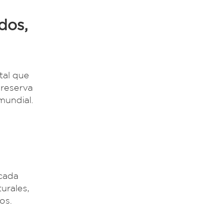
dos,
tal que
preserva
mundial.
 cada
urales,
os.