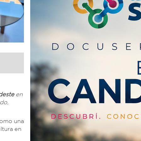
deste
en
do,
 como una
ltura en