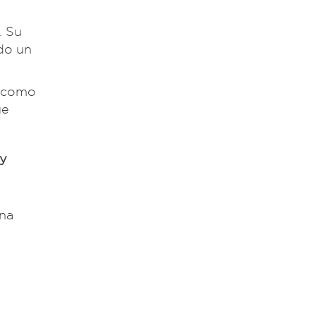
. Su
ido un
s como
ue
 y
una