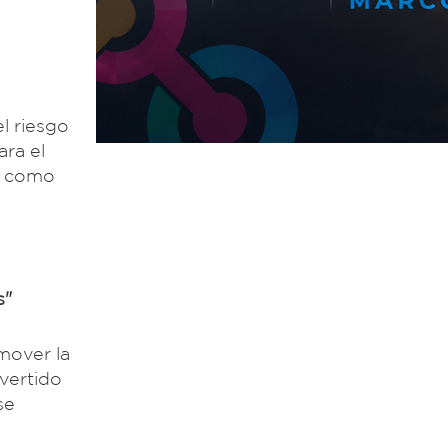
l riesgo
ra el
as como
s"
mover la
nvertido
se