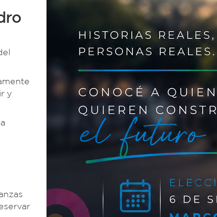
dro
del
vamente
r y
la
danzas
reservar