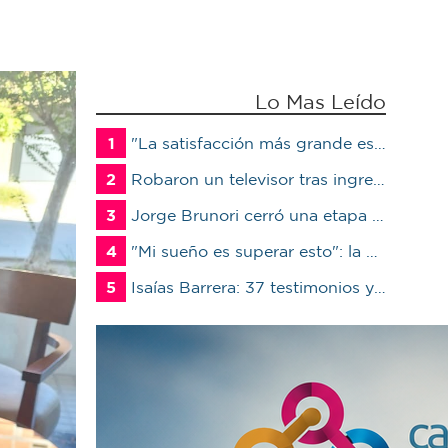
Lo Mas Leído
1
"La satisfacción más grande es ver a un alumno trabajando": Jorge Vicente se jubiló luego de 38 años en el IPET51
2
Robaron un televisor tras ingresar a un quincho en una vivienda de Marcos Juárez
3
Jorge Brunori cerró una etapa de 41 años en el INTA: “Me voy de mi casa para irme a mi casa”
4
"Mi sueño es superar esto": la carrera de Mateo contra el tiempo por un trasplante
5
Isaías Barrera: 37 testimonios y descartan terceros en Marcos Juárez