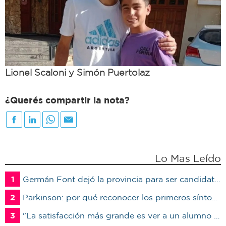
Lionel Scaloni y Simón Puertolaz
¿Querés compartir la nota?
Lo Mas Leído
1
Germán Font dejó la provincia para ser candidato en Marcos Juárez
2
Parkinson: por qué reconocer los primeros síntomas puede cambiar la calidad de vida del paciente
3
"La satisfacción más grande es ver a un alumno trabajando": Jorge Vicente se jubiló luego de 38 años en el IPET51