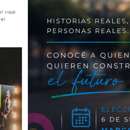
l viaje
el