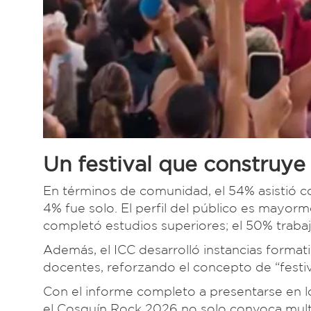
Un festival que construy
En términos de comunidad, el 54% asistió co
4% fue solo. El perfil del público es mayor
completó estudios superiores; el 50% traba
Además, el ICC desarrolló instancias format
docentes, reforzando el concepto de “festiv
Con el informe completo a presentarse en lo
el Cosquín Rock 2026 no solo convoca mult