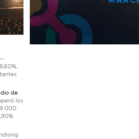
 —
28,60%,
itantes
edio de
uperó los
 9.000
8,90%
ndising