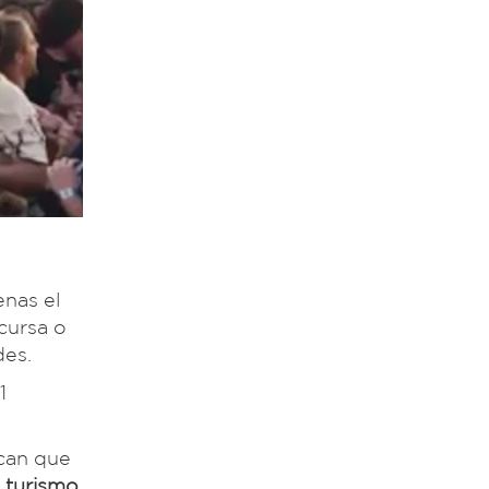
enas el
cursa o
des.
1
ican que
 turismo,