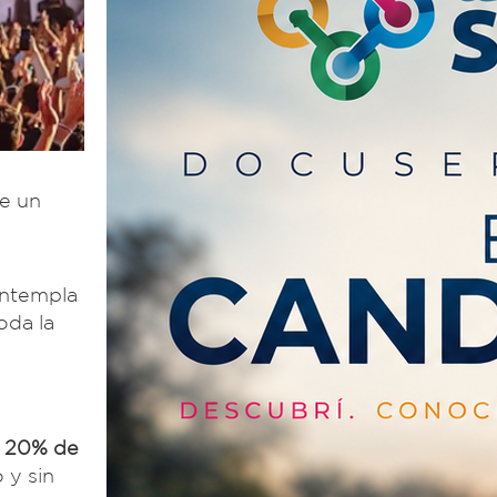
ue un
ontempla
oda la
l
20% de
 y sin