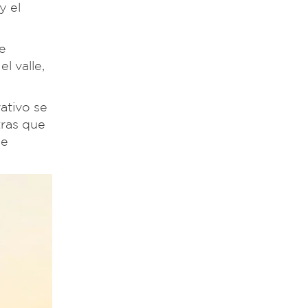
y el
te
l valle,
ativo se
tras que
de