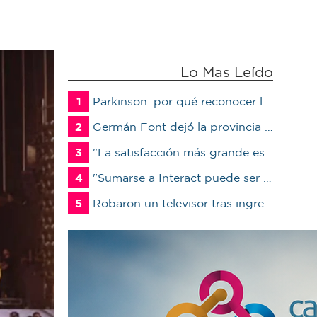
Lo Mas Leído
1
Parkinson: por qué reconocer los primeros síntomas puede cambiar la calidad de vida del paciente
2
Germán Font dejó la provincia para ser candidato en Marcos Juárez
3
"La satisfacción más grande es ver a un alumno trabajando": Jorge Vicente se jubiló luego de 38 años en el IPET51
4
"Sumarse a Interact puede ser un antes y un después en la vida de un joven"
5
Robaron un televisor tras ingresar a un quincho en una vivienda de Marcos Juárez