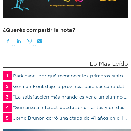
¿Querés compartir la nota?
Lo Mas Leído
1
Parkinson: por qué reconocer los primeros síntomas puede cambiar la calidad de vida del paciente
2
Germán Font dejó la provincia para ser candidato en Marcos Juárez
3
"La satisfacción más grande es ver a un alumno trabajando": Jorge Vicente se jubiló luego de 38 años en el IPET51
4
"Sumarse a Interact puede ser un antes y un después en la vida de un joven"
5
Jorge Brunori cerró una etapa de 41 años en el INTA: “Me voy de mi casa para irme a mi casa”