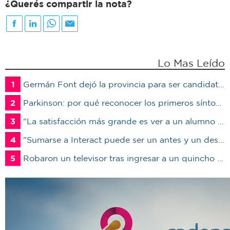
¿Querés compartir la nota?
Lo Mas Leído
1
Germán Font dejó la provincia para ser candidato en Marcos Juárez
2
Parkinson: por qué reconocer los primeros síntomas puede cambiar la calidad de vida del paciente
3
"La satisfacción más grande es ver a un alumno trabajando": Jorge Vicente se jubiló luego de 38 años en el IPET51
4
"Sumarse a Interact puede ser un antes y un después en la vida de un joven"
5
Robaron un televisor tras ingresar a un quincho en una vivienda de Marcos Juárez