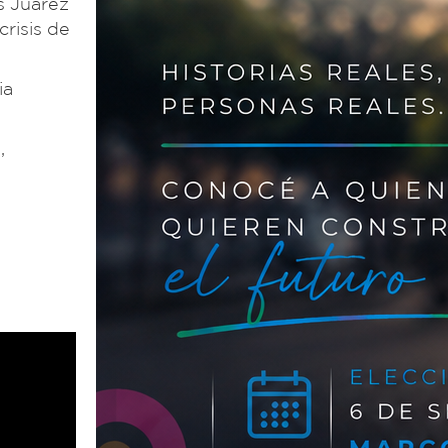
s Juárez
risis de
ia
,