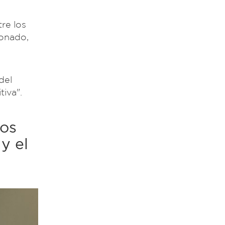
re los
ionado,
del
tiva".
nos
y el