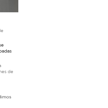
de
se
ipadas
a
ones de
idimos