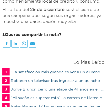
como herramienta local de crédito y consumo.
El sorteo del
29 de diciembre
será el cierre de
una campaña que, según sus organizadores, ya
muestra una participación muy alta.
¿Querés compartir la nota?
Lo Mas Leído
1
"La satisfacción más grande es ver a un alumno trabajando": Jorge Vicente se jubiló luego de 38 años en el IPET51
2
Robaron un televisor tras ingresar a un quincho en una vivienda de Marcos Juárez
3
Jorge Brunori cerró una etapa de 41 años en el INTA: “Me voy de mi casa para irme a mi casa”
4
"Mi sueño es superar esto": la carrera de Mateo contra el tiempo por un trasplante
5
Isaías Barrera: 37 testimonios y descartan terceros en Marcos Juárez