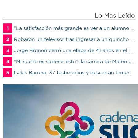
Lo Mas Leído
1
"La satisfacción más grande es ver a un alumno trabajando": Jorge Vicente se jubiló luego de 38 años en el IPET51
2
Robaron un televisor tras ingresar a un quincho en una vivienda de Marcos Juárez
3
Jorge Brunori cerró una etapa de 41 años en el INTA: “Me voy de mi casa para irme a mi casa”
4
"Mi sueño es superar esto": la carrera de Mateo contra el tiempo por un trasplante
5
Isaías Barrera: 37 testimonios y descartan terceros en Marcos Juárez