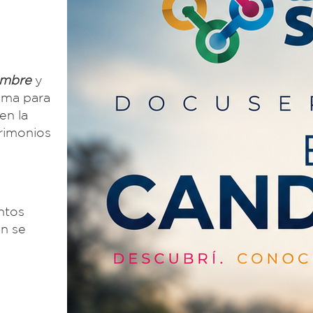
umbre
y
ema para
en la
trimonios
ntos
én se