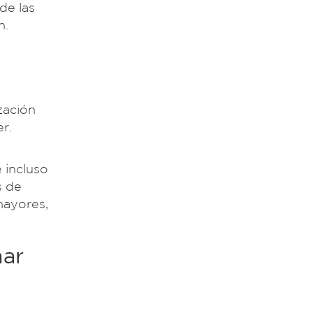
de las
n.
zación
r.
 incluso
s de
mayores,
mar
e