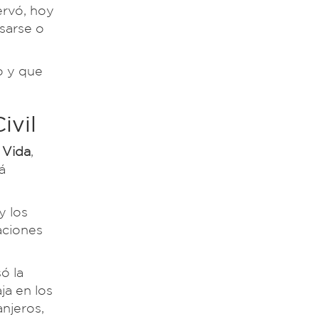
ervó, hoy
sarse o
o y que
ivil
 Vida
,
á
y los
aciones
ó la
ja en los
anjeros,