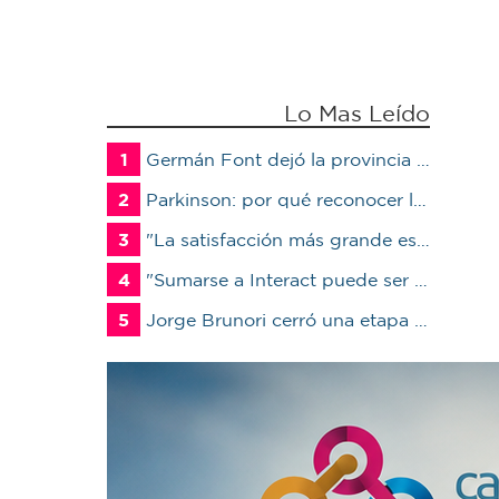
Lo Mas Leído
1
Germán Font dejó la provincia para ser candidato en Marcos Juárez
2
Parkinson: por qué reconocer los primeros síntomas puede cambiar la calidad de vida del paciente
3
"La satisfacción más grande es ver a un alumno trabajando": Jorge Vicente se jubiló luego de 38 años en el IPET51
4
"Sumarse a Interact puede ser un antes y un después en la vida de un joven"
5
Jorge Brunori cerró una etapa de 41 años en el INTA: “Me voy de mi casa para irme a mi casa”