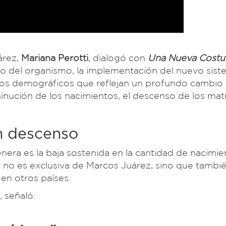
árez,
Mariana Perotti
, dialogó con
Una Nueva Cost
o del organismo, la implementación del nuevo sist
os demográficos que reflejan un profundo cambio 
minución de los nacimientos, el descenso de los ma
n descenso
ra es la baja sostenida en la cantidad de nacimie
ia no es exclusiva de Marcos Juárez, sino que tambi
 en otros países.
 señaló: