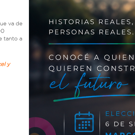
que va de
00
 tanto a
el y