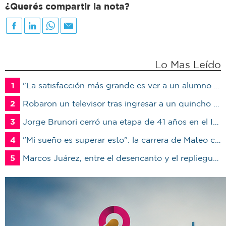
¿Querés compartir la nota?
Lo Mas Leído
1
"La satisfacción más grande es ver a un alumno trabajando": Jorge Vicente se jubiló luego de 38 años en el IPET51
2
Robaron un televisor tras ingresar a un quincho en una vivienda de Marcos Juárez
3
Jorge Brunori cerró una etapa de 41 años en el INTA: “Me voy de mi casa para irme a mi casa”
4
"Mi sueño es superar esto": la carrera de Mateo contra el tiempo por un trasplante
5
Marcos Juárez, entre el desencanto y el repliegue: la política busca sobrevivir al malestar social