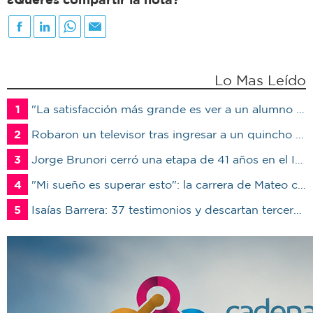
Lo Mas Leído
1
"La satisfacción más grande es ver a un alumno trabajando": Jorge Vicente se jubiló luego de 38 años en el IPET51
2
Robaron un televisor tras ingresar a un quincho en una vivienda de Marcos Juárez
3
Jorge Brunori cerró una etapa de 41 años en el INTA: “Me voy de mi casa para irme a mi casa”
4
"Mi sueño es superar esto": la carrera de Mateo contra el tiempo por un trasplante
5
Isaías Barrera: 37 testimonios y descartan terceros en Marcos Juárez