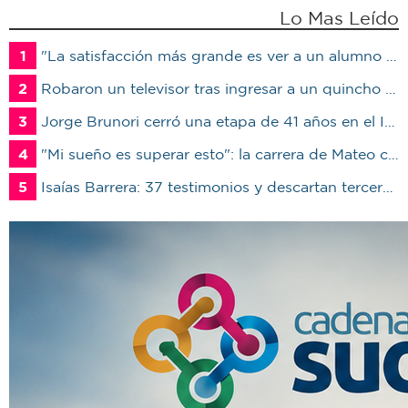
Lo Mas Leído
1
"La satisfacción más grande es ver a un alumno trabajando": Jorge Vicente se jubiló luego de 38 años en el IPET51
2
Robaron un televisor tras ingresar a un quincho en una vivienda de Marcos Juárez
3
Jorge Brunori cerró una etapa de 41 años en el INTA: “Me voy de mi casa para irme a mi casa”
4
"Mi sueño es superar esto": la carrera de Mateo contra el tiempo por un trasplante
5
Isaías Barrera: 37 testimonios y descartan terceros en Marcos Juárez