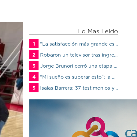
Lo Mas Leído
1
"La satisfacción más grande es ver a un alumno trabajando": Jorge Vicente se jubiló luego de 38 años en el IPET51
2
Robaron un televisor tras ingresar a un quincho en una vivienda de Marcos Juárez
3
Jorge Brunori cerró una etapa de 41 años en el INTA: “Me voy de mi casa para irme a mi casa”
4
"Mi sueño es superar esto": la carrera de Mateo contra el tiempo por un trasplante
5
Isaías Barrera: 37 testimonios y descartan terceros en Marcos Juárez