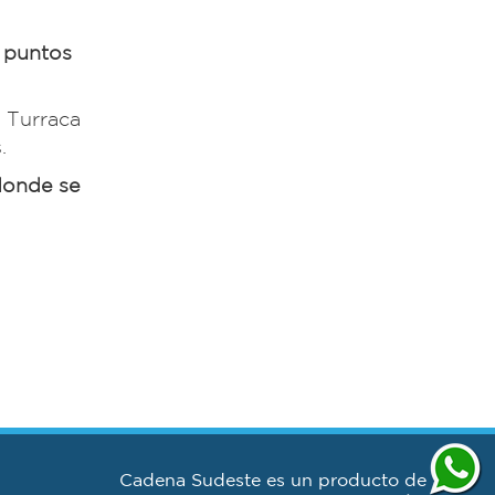
5 puntos
 Turraca
.
 donde se
Cadena Sudeste es un producto de