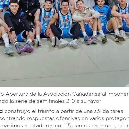
rneo Apertura de la Asociación Cañadense al impon
ndo la serie de semifinales 2-0 a su favor
ci
construyó el triunfo a partir de una sólida tarea
contrando respuestas ofensivas en varios protagon
 máximos anotadores con 15 puntos cada uno, mien