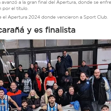
a avanzó a la gran final del Apertura, donde se enfr
por el título.
de el Apertura 2024 donde vencieron a Sport Club.
rañá y es finalista