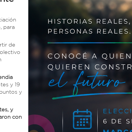
ciación
, para
tir de
olectivo
n
endia
tes y 19
 puntos y
tes, y
zaron con