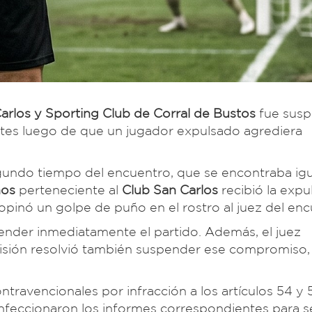
arlos y Sporting Club de Corral de Bustos
fue sus
ntes luego de que un jugador expulsado agrediera
egundo tiempo del encuentro, que se encontraba ig
ños
perteneciente al
Club San Carlos
recibió la expul
opinó un golpe de puño en el rostro al juez del enc
spender inmediatamente el partido. Además, el juez
visión resolvió también suspender ese compromiso
ntravencionales por infracción a los artículos 54 y 
onfeccionaron los informes correspondientes para s