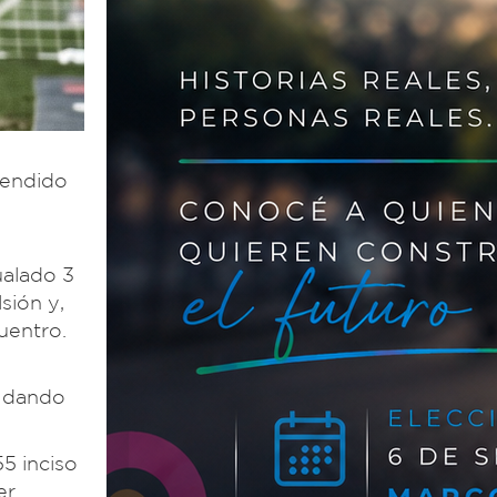
pendido
ualado 3
sión y,
uentro.
, dando
55 inciso
er