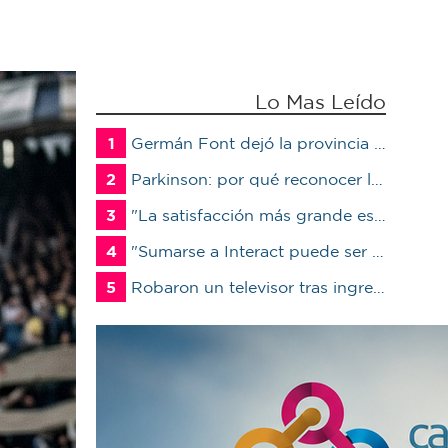
Lo Mas Leído
1
Germán Font dejó la provincia para ser candidato en Marcos Juárez
2
Parkinson: por qué reconocer los primeros síntomas puede cambiar la calidad de vida del paciente
3
"La satisfacción más grande es ver a un alumno trabajando": Jorge Vicente se jubiló luego de 38 años en el IPET51
4
"Sumarse a Interact puede ser un antes y un después en la vida de un joven"
5
Robaron un televisor tras ingresar a un quincho en una vivienda de Marcos Juárez