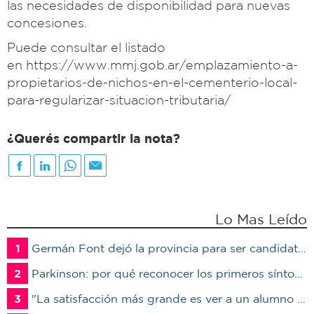
las necesidades de disponibilidad para nuevas
concesiones.
Puede consultar el listado
en https://www.mmj.gob.ar/emplazamiento-a-
propietarios-de-nichos-en-el-cementerio-local-
para-regularizar-situacion-tributaria/
¿Querés compartir la nota?
Lo Mas Leído
1
Germán Font dejó la provincia para ser candidato en Marcos Juárez
2
Parkinson: por qué reconocer los primeros síntomas puede cambiar la calidad de vida del paciente
3
"La satisfacción más grande es ver a un alumno trabajando": Jorge Vicente se jubiló luego de 38 años en el IPET51