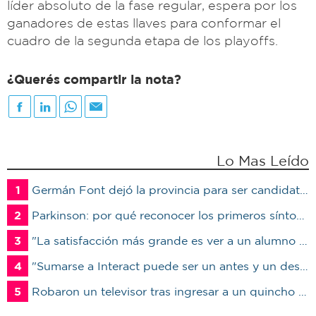
líder absoluto de la fase regular, espera por los
ganadores de estas llaves para conformar el
cuadro de la segunda etapa de los playoffs.
¿Querés compartir la nota?
Lo Mas Leído
1
Germán Font dejó la provincia para ser candidato en Marcos Juárez
2
Parkinson: por qué reconocer los primeros síntomas puede cambiar la calidad de vida del paciente
3
"La satisfacción más grande es ver a un alumno trabajando": Jorge Vicente se jubiló luego de 38 años en el IPET51
4
"Sumarse a Interact puede ser un antes y un después en la vida de un joven"
5
Robaron un televisor tras ingresar a un quincho en una vivienda de Marcos Juárez