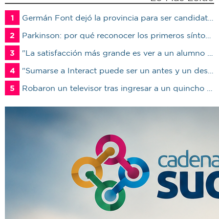
1
Germán Font dejó la provincia para ser candidato en Marcos Juárez
2
Parkinson: por qué reconocer los primeros síntomas puede cambiar la calidad de vida del paciente
3
"La satisfacción más grande es ver a un alumno trabajando": Jorge Vicente se jubiló luego de 38 años en el IPET51
4
"Sumarse a Interact puede ser un antes y un después en la vida de un joven"
5
Robaron un televisor tras ingresar a un quincho en una vivienda de Marcos Juárez