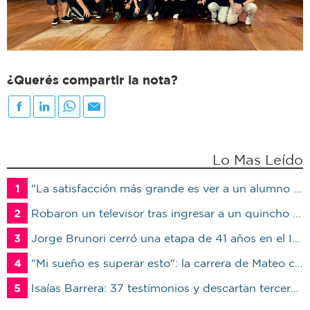
¿Querés compartir la nota?
Lo Mas Leído
1
"La satisfacción más grande es ver a un alumno trabajando": Jorge Vicente se jubiló luego de 38 años en el IPET51
2
Robaron un televisor tras ingresar a un quincho en una vivienda de Marcos Juárez
3
Jorge Brunori cerró una etapa de 41 años en el INTA: “Me voy de mi casa para irme a mi casa”
4
"Mi sueño es superar esto": la carrera de Mateo contra el tiempo por un trasplante
5
Isaías Barrera: 37 testimonios y descartan terceros en Marcos Juárez