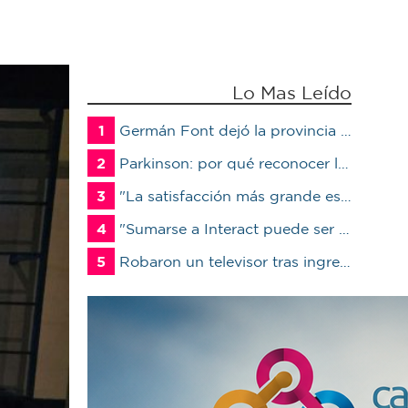
Lo Mas Leído
1
Germán Font dejó la provincia para ser candidato en Marcos Juárez
2
Parkinson: por qué reconocer los primeros síntomas puede cambiar la calidad de vida del paciente
3
"La satisfacción más grande es ver a un alumno trabajando": Jorge Vicente se jubiló luego de 38 años en el IPET51
4
"Sumarse a Interact puede ser un antes y un después en la vida de un joven"
5
Robaron un televisor tras ingresar a un quincho en una vivienda de Marcos Juárez