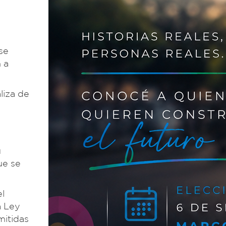
se
 a
liza de
u
ue se
el
a Ley
mitidas