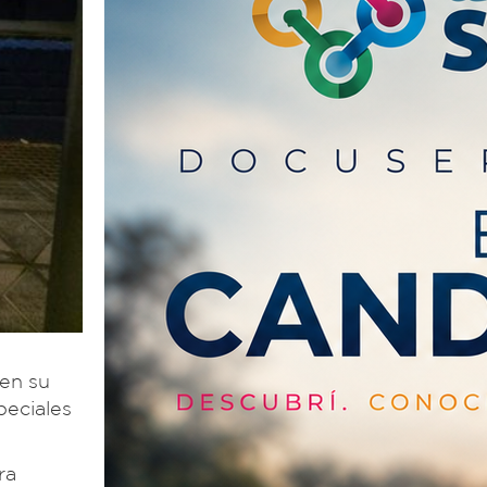
en su
peciales
ra