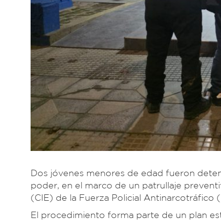
Dos jóvenes menores de edad fueron deteni
poder, en el marco de un patrullaje prevent
(CIE) de la Fuerza Policial Antinarcotráfico 
El procedimiento forma parte de un plan estr