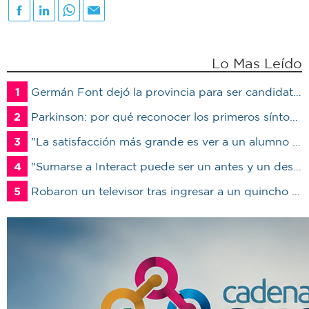
Lo Mas Leído
1
Germán Font dejó la provincia para ser candidato en Marcos Juárez
2
Parkinson: por qué reconocer los primeros síntomas puede cambiar la calidad de vida del paciente
3
"La satisfacción más grande es ver a un alumno trabajando": Jorge Vicente se jubiló luego de 38 años en el IPET51
4
"Sumarse a Interact puede ser un antes y un después en la vida de un joven"
5
Robaron un televisor tras ingresar a un quincho en una vivienda de Marcos Juárez